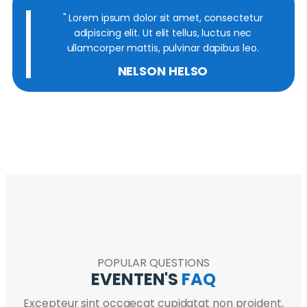
" Lorem ipsum dolor sit amet, consectetur
adipiscing elit. Ut elit tellus, luctus nec
ullamcorper mattis, pulvinar dapibus leo.
NELSON HELSO
POPULAR QUESTIONS
EVENTEN'S
FAQ
Excepteur sint occaecat cupidatat non proident,